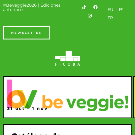
#BeVeggie2026 |
Ediciones
anteriores
EU
ES
FR
NEWSLETTER
31 oct – 1 nov