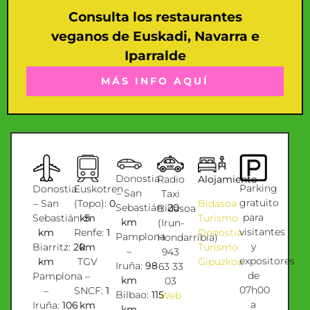
Consulta los restaurantes
veganos de Euskadi, Navarra e
Iparralde
MÁS INFO AQUÍ
Donostia
Alojamiento
Radio
Parking
Donostia
Euskotren
– San
Taxi
gratuito
Bidasoa
– San
(Topo):
0
Sebastián:
20
Bidasoa
para
Turismo
Sebastián:
km
5
km
(Irun-
visitantes
Donostia
km
Renfe:
1
Pamplona
Hondarribia)
y
Turismo
Biarritz:
20
km
–
943
expositores
Gipuzkoa
km
TGV
Iruña:
98
63 33
de
Pamplona
–
km
03
07h00
–
SNCF:
1
Bilbao:
115
Web
a
Iruña:
106
km
km