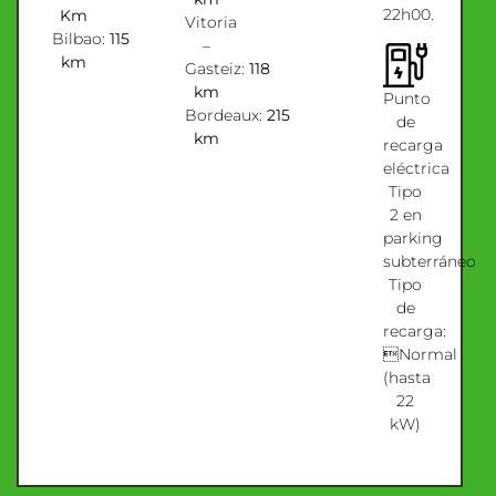
22h00.
Km
Vitoria
Bilbao:
115
–
km
Gasteiz:
118
km
Punto
Bordeaux:
215
de
km
recarga
eléctrica
Tipo
2 en
parking
subterráneo
Tipo
de
recarga:
Normal
(hasta
22
kW)