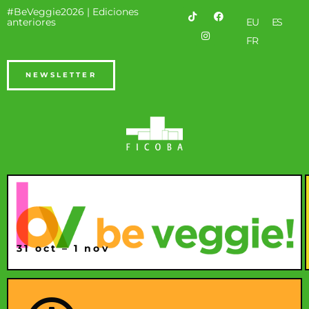
#BeVeggie2026 |
Ediciones
anteriores
EU
ES
FR
NEWSLETTER
31 oct – 1 nov